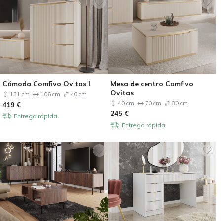
Cómoda Comfivo Ovitas I
Mesa de centro Comfivo
Ovitas
131 cm
106 cm
40 cm
40 cm
70 cm
80 cm
419
€
245
€
Entrega rápida
Entrega rápida