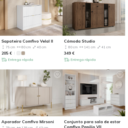
Sapateira Comfivo Velal II
Cómoda Studio
75 cm
80 cm
40 cm
80 cm
141 cm
41 cm
205
€
349
€
Entrega rápida
Entrega rápida
Aparador Comfivo Mirsoni
Conjunto para sala de estar
Comfivo Papilio VII
79 cm
139 cm
43 cm