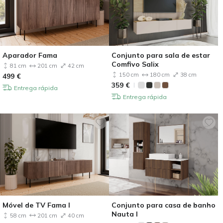
Aparador Fama
Conjunto para sala de estar
Comfivo Salix
81 cm
201 cm
42 cm
150 cm
180 cm
38 cm
499
€
359
€
Entrega rápida
Entrega rápida
Móvel de TV Fama I
Conjunto para casa de banho
Nauta I
58 cm
201 cm
40 cm