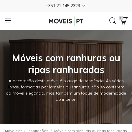
Trustpilot
4.3
Entrega gratuita em casa*
0
Pagamento na entrega
Devoluções grátis até 365 dias
+351 21 145 2323
Móveis com ranhuras ou
Trustpilot
4.3
ripas ranhuradas
A decoração deste móvel é o auge da tendência. As várias
linhas, formadas por lamelas ou ranhuras, não só conferem
ao móvel elegância, mas também um toque de modernidade
ao interior.
/
/
Moveis.pt
Inspirações
Móveis com ranhuras ou ripas ranhuradas