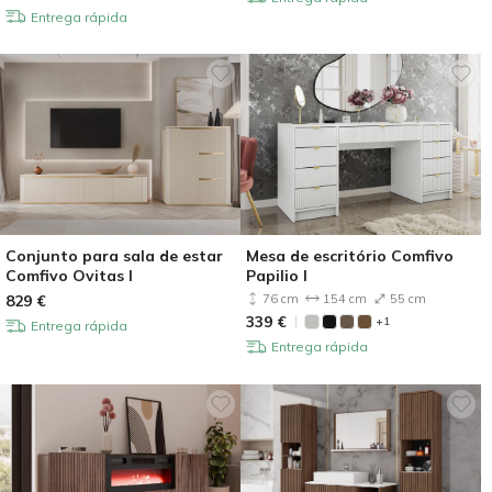
Entrega rápida
Conjunto para sala de estar
Mesa de escritório Comfivo
Comfivo Ovitas I
Papilio I
829
€
76 cm
154 cm
55 cm
339
€
+1
Entrega rápida
Entrega rápida