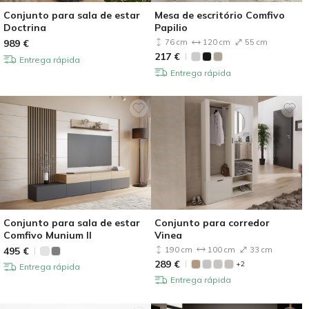
Conjunto para sala de estar
Mesa de escritório Comfivo
Doctrina
Papilio
989
€
76 cm
120 cm
55 cm
217
€
Entrega rápida
Entrega rápida
Conjunto para sala de estar
Conjunto para corredor
Comfivo Munium II
Vinea
495
€
190 cm
100 cm
33 cm
289
€
+2
Entrega rápida
Entrega rápida