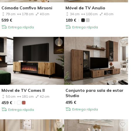
Cómoda Comfivo Mirsoni
Móvel de TV Anulio
79 cm
178 cm
40 cm
34 cm
100 cm
40 cm
599
€
189
€
Entrega rápida
Entrega rápida
Móvel de TV Comes II
Conjunto para sala de estar
Studio
50 cm
181 cm
42 cm
495
€
459
€
Entrega rápida
Entrega rápida