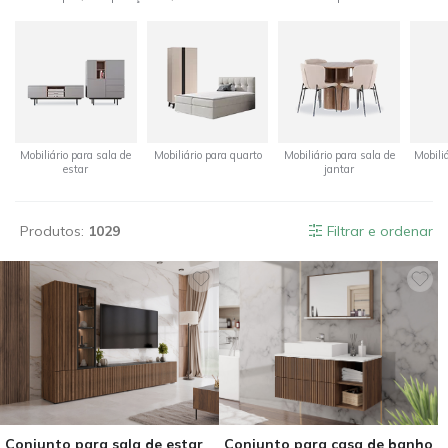
Mobiliário para sala de
Mobiliário para quarto
Mobiliário para sala de
Mobiliá
estar
jantar
Produtos:
1029
Filtrar e ordenar
Conjunto para sala de estar
Conjunto para casa de banho