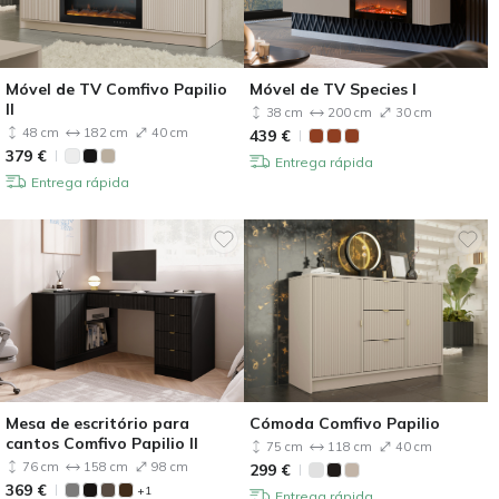
Móvel de TV Comfivo Papilio
Móvel de TV Species I
II
38 cm
200 cm
30 cm
48 cm
182 cm
40 cm
439
€
379
€
Entrega rápida
Entrega rápida
Mesa de escritório para
Cómoda Comfivo Papilio
cantos Comfivo Papilio II
75 cm
118 cm
40 cm
76 cm
158 cm
98 cm
299
€
369
€
+1
Entrega rápida