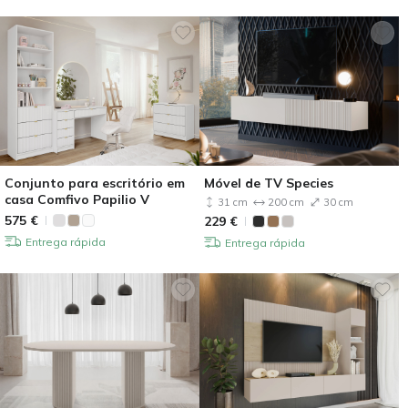
Conjunto para escritório em
Móvel de TV Species
casa Comfivo Papilio V
31 cm
200 cm
30 cm
575
€
229
€
Entrega rápida
Entrega rápida