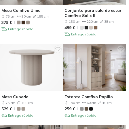
Mesa Comfivo Ulma
Conjunto para sala de estar
Comfivo Salix II
75 cm
90 cm
185 cm
150 cm
220 cm
38 cm
379
€
499
€
Entrega rápida
Entrega rápida
Mesa Cupedo
Estante Comfivo Papilio
75 cm
100 cm
180 cm
60 cm
40 cm
529
€
259
€
Entrega rápida
Entrega rápida