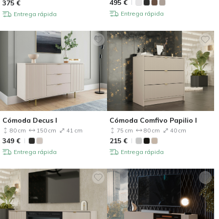
495
€
375
€
Entrega rápida
Entrega rápida
Cómoda Decus I
Cómoda Comfivo Papilio I
80 cm
150 cm
41 cm
75 cm
80 cm
40 cm
349
€
215
€
Entrega rápida
Entrega rápida