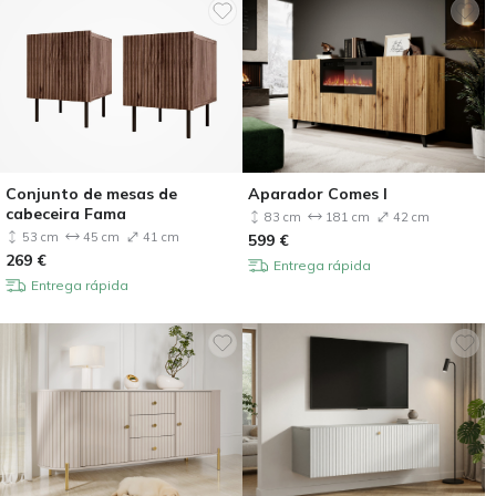
Conjunto de mesas de
Aparador Comes I
cabeceira Fama
83 cm
181 cm
42 cm
53 cm
45 cm
41 cm
599
€
269
€
Entrega rápida
Entrega rápida