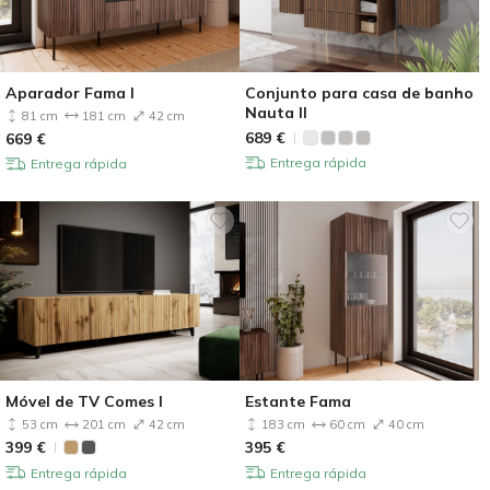
Aparador Fama I
Conjunto para casa de banho
Nauta II
81 cm
181 cm
42 cm
689
€
669
€
Entrega rápida
Entrega rápida
Móvel de TV Comes I
Estante Fama
53 cm
201 cm
42 cm
183 cm
60 cm
40 cm
399
€
395
€
Entrega rápida
Entrega rápida