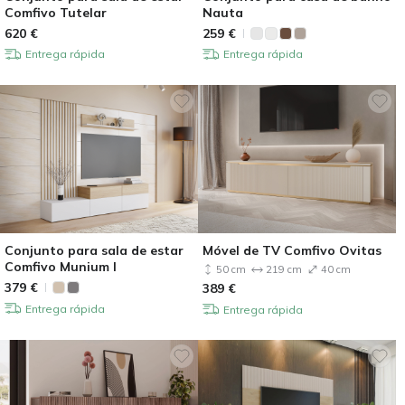
Comfivo Tutelar
Nauta
620
€
259
€
Entrega rápida
Entrega rápida
Conjunto para sala de estar
Móvel de TV Comfivo Ovitas
Comfivo Munium I
50 cm
219 cm
40 cm
379
€
389
€
Entrega rápida
Entrega rápida