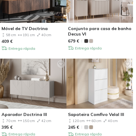
Móvel de TV Doctrina
Conjunto para casa de banho
Decus VI
58 cm
191 cm
40 cm
679
€
409
€
Entrega rápida
Entrega rápida
Aparador Doctrina III
Sapateira Comfivo Velal III
70 cm
150 cm
42 cm
120 cm
60 cm
40 cm
395
€
245
€
Entrega rápida
Entrega rápida