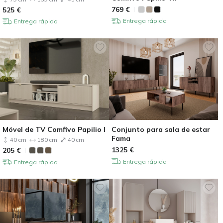
769
€
525
€
Entrega rápida
Entrega rápida
Móvel de TV Comfivo Papilio I
Conjunto para sala de estar
Fama
40 cm
180 cm
40 cm
1325
€
205
€
Entrega rápida
Entrega rápida