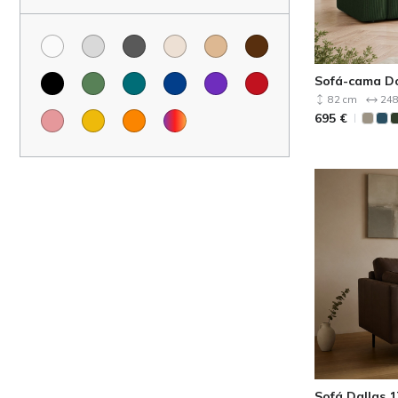
Sofá-cama Do
82 cm
248
695
€
Sofá Dallas 