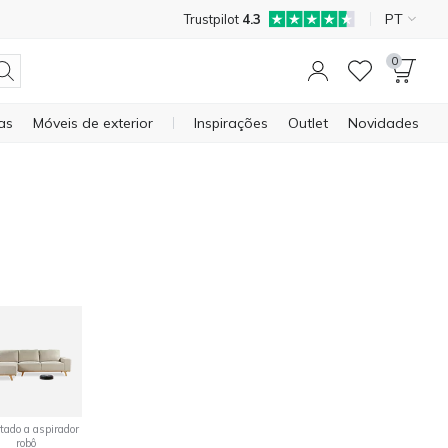
PT
Trustpilot
4.3
0
as
Móveis de exterior
Inspirações
Outlet
Novidades
ado a aspirador
robô