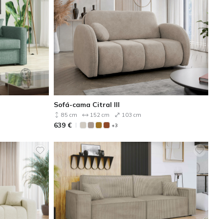
Sofá-cama Citral III
85 cm
152 cm
103 cm
639
€
+3