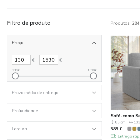
Filtro de produto
Produtos:
284
Preço
–
€
€
130
€
1530
€
Prazo médio de entrega
Profundidade
Sofá-cama Se
85 cm
133
389
€
Largura
Entrega ráp