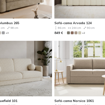
olumbus 265
Sofá-cama Arvada 124
 cm
98 cm
86 cm
244 cm
90 cm
849
€
+3
+2
uefield 101
Sofá-cama Norsica 1061