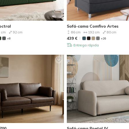
ctral
Sofá-cama Comfivo Artes
 cm
92 cm
86 cm
192 cm
80 cm
439
€
+8
+26
Entrega rápida
1700
Sofá-cama Poetal IV