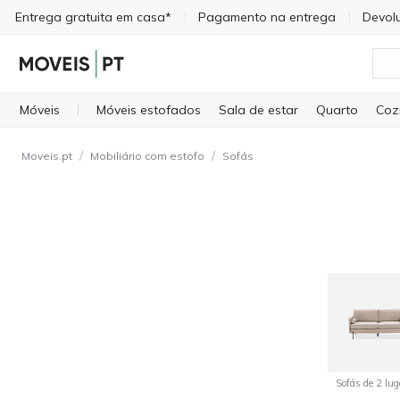
Entrega gratuita em casa*
Pagamento na entrega
Devolu
Móveis
Móveis estofados
Sala de estar
Quarto
Coz
/
/
Moveis.pt
Mobiliário com estofo
Sofás
Sofás de 2 lug