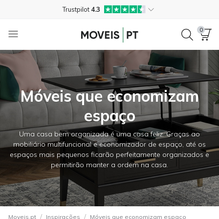
Trustpilot
4.3
Entrega gratuita em casa*
0
Pagamento na entrega
Devoluções grátis até 365 dias
+351 21 145 2323
Móveis que economizam
Trustpilot
4.3
espaço
Uma casa bem organizada é uma casa feliz. Graças ao
mobiliário multifuncional e economizador de espaço, até os
espaços mais pequenos ficarão perfeitamente organizados e
permitirão manter a ordem na casa.
/
/
Moveis.pt
Inspirações
Móveis que economizam espaço