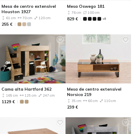
Mesa de centro extensível
Mesa Oswego 181
Houston 1927
76 cm
100 cm
61 cm
70 cm
120 cm
829
€
+8
255
€
Cama alta Hartford 362
Mesa de centro extensível
Norsica 219
165 cm
125 cm
247 cm
35 cm
60 cm
110 cm
1129
€
239
€