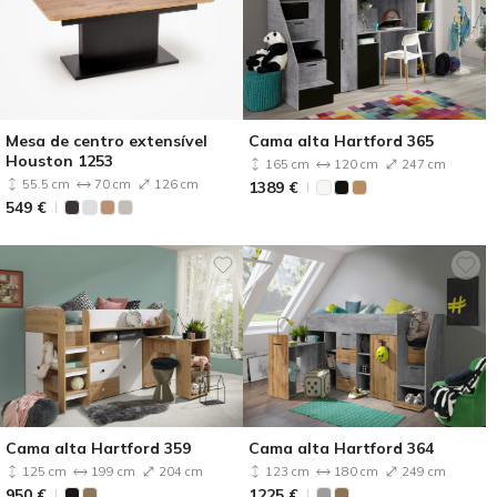
Mesa de centro extensível
Cama alta Hartford 365
Houston 1253
165 cm
120 cm
247 cm
55.5 cm
70 cm
126 cm
1389
€
549
€
Cama alta Hartford 359
Cama alta Hartford 364
125 cm
199 cm
204 cm
123 cm
180 cm
249 cm
950
€
1225
€