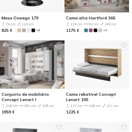
Mesa Oswego 179
Cama alta Hartford 366
76 cm
120 cm
124 cm
94 cm
249 cm
825
€
1175
€
+8
+5
Conjunto de mobiliário
Cama rebatível Concept
Concept Lenart I
Lenart 100
218 cm
281 cm
228 cm
137 cm
148 cm
211 cm
1959
€
1225
€