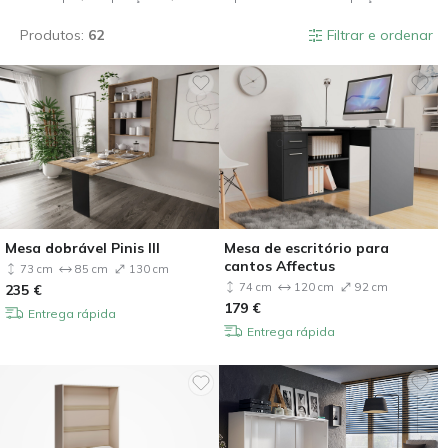
Produtos:
62
Filtrar e ordenar
Mesa dobrável Pinis III
Mesa de escritório para
cantos Affectus
73 cm
85 cm
130 cm
74 cm
120 cm
92 cm
235
€
179
€
Entrega rápida
Entrega rápida