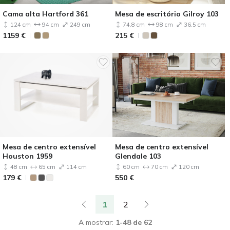
Cama alta Hartford 361
Mesa de escritório Gilroy 103
124 cm
94 cm
249 cm
74.8 cm
98 cm
36.5 cm
1159
€
215
€
Mesa de centro extensível
Mesa de centro extensível
Houston 1959
Glendale 103
48 cm
65 cm
114 cm
60 cm
70 cm
120 cm
179
€
550
€
1
2
A mostrar:
1-48 de 62