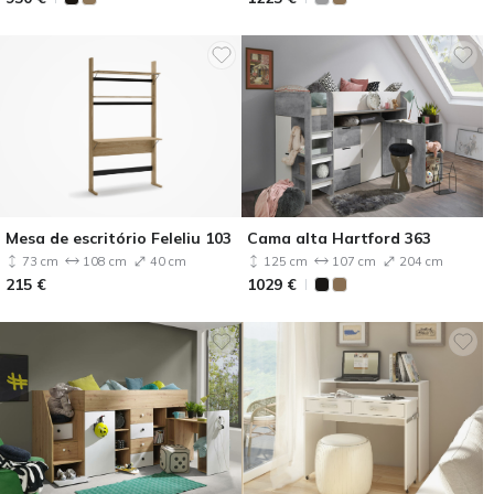
Mesa de escritório Feleliu 103
Cama alta Hartford 363
73 cm
108 cm
40 cm
125 cm
107 cm
204 cm
215
€
1029
€