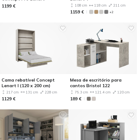
1199
€
108 cm
118 cm
211 cm
1159
€
+2
Cama rebatível Concept
Mesa de escritório para
Lenart I (120 x 200 cm)
cantos Bristol 122
217 cm
131 cm
228 cm
75.3 cm
121.4 cm
120 cm
1129
€
189
€