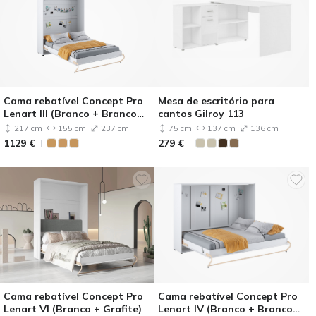
Cama rebatível Concept Pro
Mesa de escritório para
Lenart III (Branco + Branco
cantos Gilroy 113
brilhante)
217 cm
155 cm
237 cm
75 cm
137 cm
136 cm
1129
€
279
€
Cama rebatível Concept Pro
Cama rebatível Concept Pro
Lenart VI (Branco + Grafite)
Lenart IV (Branco + Branco