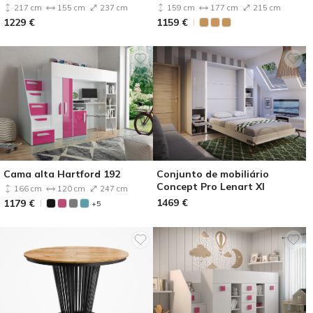
brilhante)
217 cm
155 cm
237 cm
159 cm
177 cm
215 cm
1229
€
1159
€
Cama alta Hartford 192
Conjunto de mobiliário
Concept Pro Lenart XI
166 cm
120 cm
247 cm
1469
€
1179
€
+5