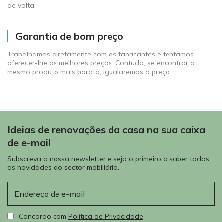
de volta.
Garantia de bom preço
Trabalhamos diretamente com os fabricantes e tentamos
oferecer-lhe os melhores preços. Contudo, se encontrar o
mesmo produto mais barato, igualaremos o preço.
Ideias de renovações da casa na sua caixa
de e-mail
Subscreva a nossa newsletter e seja o primeiro a saber todas
as novidades do sector mobiliário.
E-mail
Concordo com
Política de Privacidade