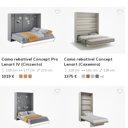
Cama rebatível Concept Pro
Cama rebatível Concept
Lenart IV (Cinzento)
Lenart (Caxemira)
159 cm
177 cm
215 cm
218 cm
191 cm
228 cm
1019
€
1375
€
+2