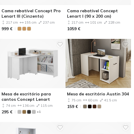
Cama rebatível Concept Pro
Cama rebatível Concept
Lenart III (Cinzento)
Lenart I (90 x 200 cm)
217 cm
155 cm
237 cm
217 cm
101 cm
228 cm
999
€
1059
€
Mesa de escritório para
Mesa de escritório Austin 304
cantos Concept Lenart
75 cm
60 cm
41.5 cm
74 cm
136 cm
115 cm
159
€
295
€
+1