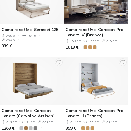
Cama rebatível Sermavi 125
Cama rebatível Concept Pro
Lenart IV (Branco)
230.6 cm
154.6 cm
233.5 cm
159 cm
177 cm
215 cm
939
€
1019
€
Cama rebatível Concept
Cama rebatível Concept Pro
Lenart (Carvalho Artisan)
Lenart III (Branco)
218 cm
191 cm
228 cm
217 cm
155 cm
237 cm
1289
€
959
€
+2