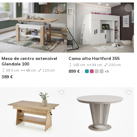
Mesa de centro extensível
Cama alta Hartford 355
Glendale 100
165 cm
94 cm
230 cm
59.5 cm
68 cm
110 cm
899
€
+5
389
€