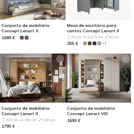
Conjunto de mobiliário
Mesa de escritório para
Concept Lenart X
cantos Concept Lenart II
1689
€
93 cm
111.5 cm
90 cm
255
€
+1
Conjunto de mobiliário
Conjunto de mobiliário
Concept Lenart II
Concept Lenart VIII
217 cm
281 cm
228 cm
1695
€
1795
€