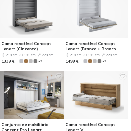
Cama rebatível Concept
Cama rebatível Concept
Lenart (Cinzento)
Lenart (Branco + Branco
brilhante)
218 cm
191 cm
228 cm
218 cm
191 cm
228 cm
1339
€
1499
€
+2
+2
Conjunto de mobiliário
Cama rebatível Concept
Concept Pro Lenart
Lenart V