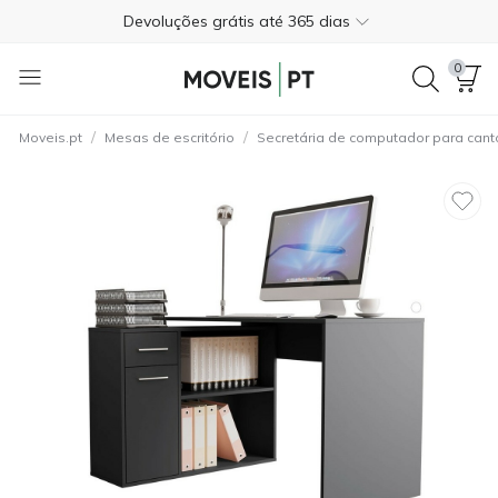
Devoluções grátis até 365 dias
+351 21 145 2323
0
Trustpilot
4.3
/
/
Moveis.pt
Mesas de escritório
Secretária de computador para cant
Entrega gratuita em casa*
Pagamento na entrega
Devoluções grátis até 365 dias
+351 21 145 2323
Trustpilot
4.3