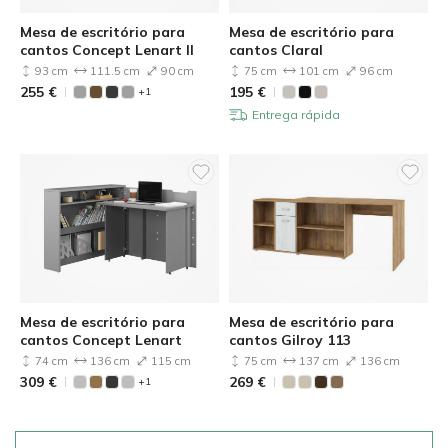
Mesa de escritório para
Mesa de escritório para
cantos Concept Lenart II
cantos Claral
93 cm
111.5 cm
90 cm
75 cm
101 cm
96 cm
255
€
195
€
+1
Entrega rápida
Mesa de escritório para
Mesa de escritório para
cantos Concept Lenart
cantos Gilroy 113
74 cm
136 cm
115 cm
75 cm
137 cm
136 cm
309
€
269
€
+1