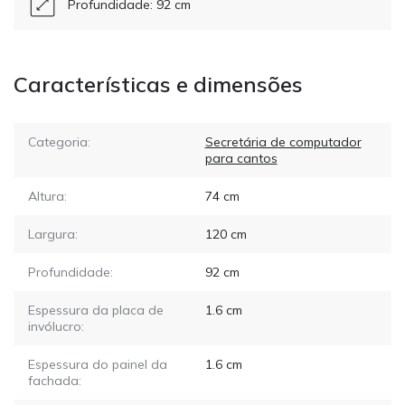
Profundidade: 92 cm
Características e dimensões
Categoria:
Secretária de computador
para cantos
Altura:
74
cm
Largura:
120
cm
Profundidade:
92
cm
Espessura da placa de
1.6
cm
invólucro:
Espessura do painel da
1.6
cm
fachada: