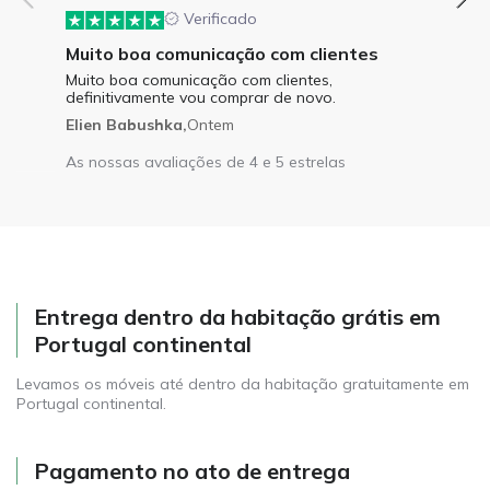
Verificado
Muito boa comunicação com clientes
Muito boa comunicação com clientes,
definitivamente vou comprar de novo.
Elien Babushka,
Ontem
As nossas avaliações de 4 e 5 estrelas
Entrega dentro da habitação grátis em
Portugal continental
Levamos os móveis até dentro da habitação gratuitamente em
Portugal continental.
Pagamento no ato de entrega