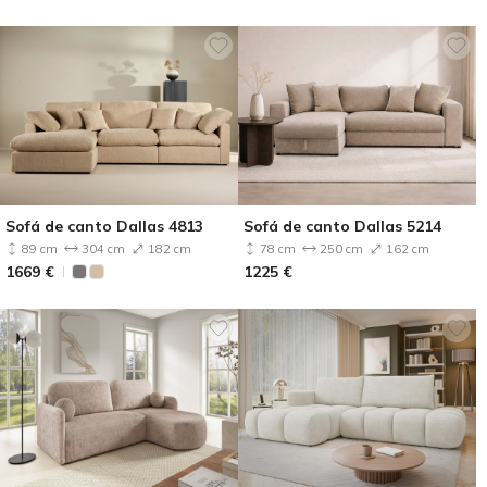
Sofá de canto Dallas 4813
Sofá de canto Dallas 5214
89 cm
304 cm
182 cm
78 cm
250 cm
162 cm
1669
€
1225
€