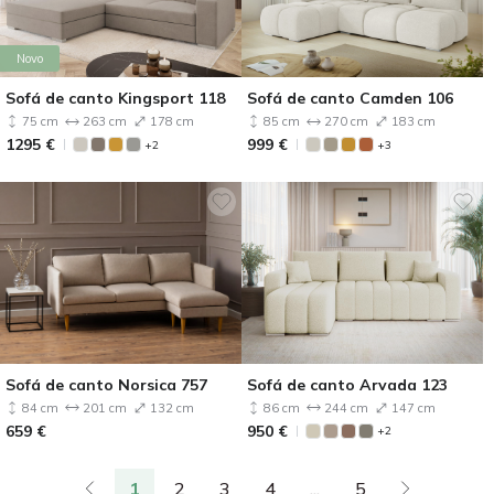
Novo
Sofá de canto Kingsport 118
Sofá de canto Camden 106
75 cm
263 cm
178 cm
85 cm
270 cm
183 cm
1295
€
999
€
+2
+3
Sofá de canto Norsica 757
Sofá de canto Arvada 123
84 cm
201 cm
132 cm
86 cm
244 cm
147 cm
659
€
950
€
+2
1
2
3
4
...
5