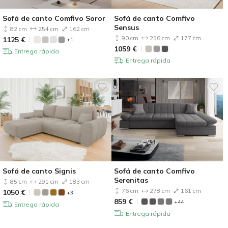
Sofá de canto Comfivo Soror
Sofá de canto Comfivo
Sensus
82 cm
254 cm
162 cm
90 cm
256 cm
177 cm
1125
€
+1
1059
€
Entrega rápida
Entrega rápida
Sofá de canto Signis
Sofá de canto Comfivo
Serenitas
85 cm
291 cm
183 cm
76 cm
278 cm
161 cm
1050
€
+3
859
€
+44
Entrega rápida
Entrega rápida