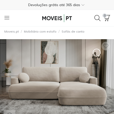
Devoluções grátis até 365 dias
+351 21 145 2323
0
Trustpilot
4.3
/
/
Moveis.pt
Mobiliário com estofo
Sofás de canto
Entrega gratuita em casa*
Pagamento na entrega
Devoluções grátis até 365 dias
+351 21 145 2323
Trustpilot
4.3