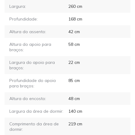
Largura:
260
cm
Profundidade:
168
cm
Altura do assento:
42
cm
Altura do apoio para
58
cm
braços:
Largura do apoio para
22
cm
braços:
Profundidade do apoio
85
cm
para braços:
Altura do encosto:
48
cm
Largura da área de dormir:
140
cm
Comprimento da área de
219
cm
dormir: