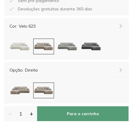
Sem pré-pagamento
Devoluções gratuitas durante 365 dias
Cor:
Velo 623
Opção:
Direita
−
+
Para o carrinho