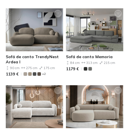
Sofá de canto TrendyNest
Sofá de canto Memoria
Ardea I
84 cm
313 cm
215 cm
90 cm
275 cm
175 cm
1179
€
1139
€
+2